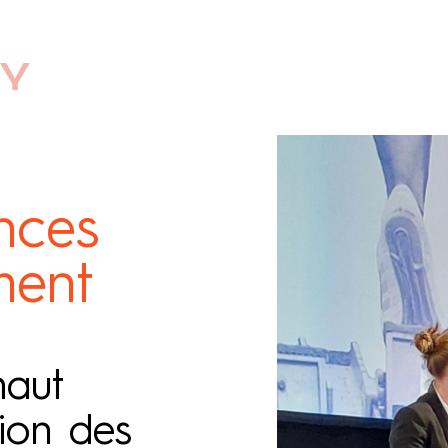
nces
ment
haut
tion des