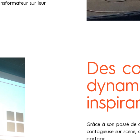
ansformateur sur leur
Des co
dynami
inspira
Grâce à son passé de d
contagieuse sur scène,
partage.